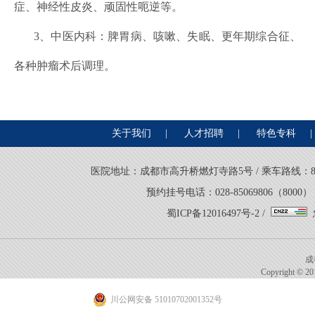
症、神经性皮炎、顽固性呃逆等。
3、中医内科：脾胃病、咳嗽、失眠、更年期综合征、
各种肿瘤术后调理。
关于我们
|
人才招聘
|
特色专科
|
医院地址：成都市高升桥燃灯寺路5号 / 乘车路线：8路、21
预约挂号电话：028-85069806（8000） 
蜀ICP备12016497号-2
/
成
Copyright © 201
川公网安备 51010702001352号