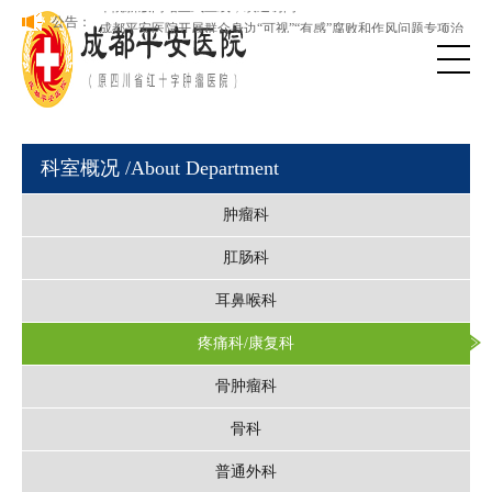
理
本院新版网站正式上线，欢迎访问！
公告：
成都平安医院开展群众身边“可视”“有感”腐败和作风问题专项治
理
科室概况
/About Department
肿瘤科
肛肠科
耳鼻喉科
疼痛科/康复科
骨肿瘤科
骨科
普通外科