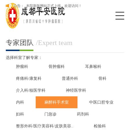
成都平安医院开展群众身边“可视”“有感”腐败和作风问题专项治
公告：
理
本院新版网站正式上线，欢迎访问！
成都平安医院开展群众身边“可视”“有感”腐败和作风问题专项治
理
专家团队
/Expert team
选择科室了解专家：
肿瘤科
骨肿瘤科
耳鼻喉科
疼痛科/康复科
普通外科
骨科
介入科/核医学科
神经医学科
内科
麻醉科手术室
中医口腔专业
妇科
门急诊
药剂科
整形外科/医疗美容科/皮肤美容..
检验科