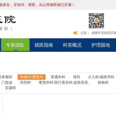
省农合，甘孜州，资阳，乐山等地医保已开通！
本院新版网站正
公告：
成都平安医院开展
本院新版网站正
成都平安医院开展
专家团队
就医指南
科室概况
护理园地
耳鼻喉科
疼痛科/康复科
普通外科
骨科
介入科/核医学科
门急诊
药剂科
整形外科/医疗美容科/皮肤美容..
检验科
肛肠科