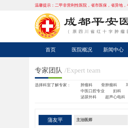
温馨提示：二甲非营利性医院，省市医保，省异地，
首页
医院概况
新闻中心
专家团队
/Expert team
选择科室了解专家：
肿瘤科
骨肿瘤科
中医口腔专业
妇科
泌尿外科
超声心电科
蒲友平
主治医师