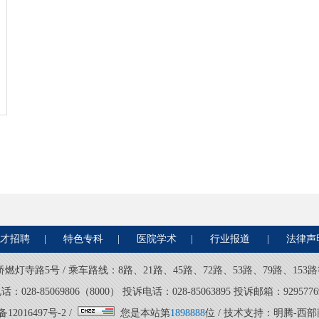
才招聘
|
特色专科
|
医院学术
|
行业报道
|
法律声
路5号 / 乘车路线：8路、21路、45路、72路、53路、79路、153路等 / 
028-85069806（8000） 投诉电话：028-85063895 投诉邮箱：92957769
备12016497号-2
/
您是本站第
1898888
位 / 技术支持：
明腾-西