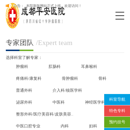
成都平安医院开展群众身边“可视”“有感”腐败和作风问题专项治
公告：
理
本院新版网站正式上线，欢迎访问！
成都平安医院开展群众身边“可视”“有感”腐败和作风问题专项治
理
专家团队
/Expert team
选择科室了解专家：
肿瘤科
肛肠科
耳鼻喉科
疼痛科/康复科
骨肿瘤科
骨科
普通外科
介入科/核医学科
科室导航
泌尿外科
中医科
神经医学科
特色专科
整形外科/医疗美容科/皮肤美容..
预约挂号
中医口腔专业
内科
妇科