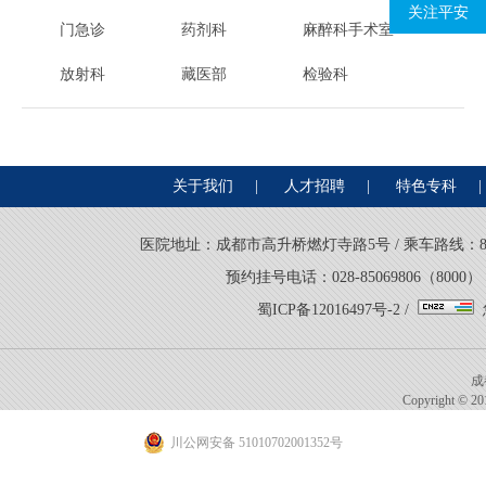
关注平安
门急诊
药剂科
麻醉科手术室
放射科
藏医部
检验科
关于我们
|
人才招聘
|
特色专科
|
医院地址：成都市高升桥燃灯寺路5号 / 乘车路线：8路、21
预约挂号电话：028-85069806（8000） 
蜀ICP备12016497号-2
/
成
Copyright © 201
川公网安备 51010702001352号