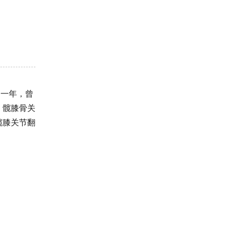
修一年，曾
，髋膝骨关
髋膝关节翻