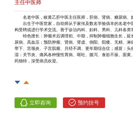
主任中医师
名老中医，岐黄乙肝中医主任医师，肝病、肾病、糖尿病、
出生于中医世家，自幼师从于家传及数名学验俱丰的名老中
构受聘或进行学术交流。善于诊治内科、妇科、男科、儿科各类
特色擅长：肿瘤术后调理初、中期，抑制肿瘤细胞生长，延
尿病、高血压；预防肿瘤、肾病、肾虚、倒阳、阳痿、无精、淋
带下、宫颈炎、子宫肌瘤、月经不调、更年期综合症；感冒：头
湿：关节炎、痛风各种慢性胃病、呕吐、腹泻、食欲不振、面黄
药独特，深受病员欢迎。
立即咨询
预约挂号