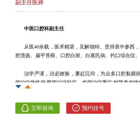
副主任医师
中医口腔科副主任
从医40余载，医术精湛，见解独特。坚持衷中参西
腔溃疡、扁平苔藓、口腔白斑、白塞氏病、灼口综合症
治学严谨，治必效验，屡起沉疴，为众多口腔黏膜病
能治疗急性病;既能治疗轻症，也能治疗重症;对简单的
湛，辨证是否准确，用药是否到位”。
立即咨询
预约挂号
德艺双馨护卫患者健康
秉持“德成而上，艺成而下，行成而先，事成而后”
初心。以悬壶济世为荣，以治病救人为乐，将中西医结