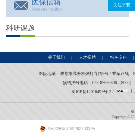
医保信箱
关注平安
Medicare mailbox
科研课题
关于我们
|
人才招聘
|
特色专科
|
医院地址：成都市高升桥燃灯寺路5号 / 乘车路线：8路、21
预约挂号电话：028-85069806（8000） 
蜀ICP备12016497号-2
/
成
Copyright © 201
川公网安备 51010702001352号