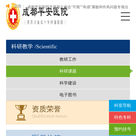
理
本院新版网站正式上线，欢迎访问！
公告：
成都平安医院开展群众身边“可视”“有感”腐败和作风问题专项治
理
科研教学
/Scientific
教研工作
科研课题
科学建设
电子图书
科室导航
资质荣誉
Qualification honors
特色专科
预约挂号