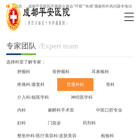
成都平安医院开展群众身边“可视”“有感”腐败和作风问题专项治
公告：
理
本院新版网站正式上线，欢迎访问！
成都平安医院开展群众身边“可视”“有感”腐败和作风问题专项治
理
专家团队
/Expert team
选择科室了解专家：
肿瘤科
骨肿瘤科
耳鼻喉科
疼痛科/康复科
普通外科
骨科
介入科/核医学科
神经医学科
内科
麻醉科手术室
中医口腔专业
妇科
门急诊
药剂科
整形外科/医疗美容科/皮肤美容..
检验科