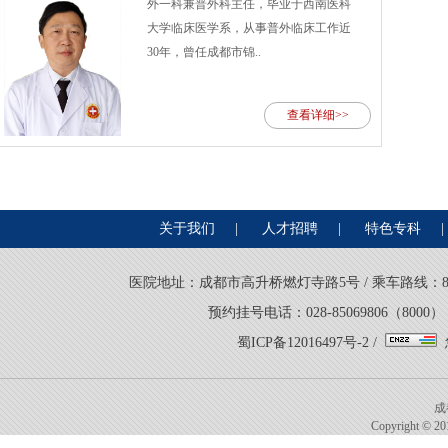
外一科兼普外科主任，毕业于西南医科
大学临床医学系，从事普外临床工作近
30年，曾任成都市锦..
查看详细>>
关于我们
|
人才招聘
|
特色专科
|
医院地址：成都市高升桥燃灯寺路5号 / 乘车路线：8路、21
预约挂号电话：028-85069806（8000） 
蜀ICP备12016497号-2
/
成
Copyright © 201