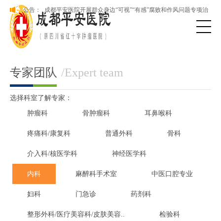
本院新版网站正式上线，欢迎访问！
公告：
成都平安医院开展群众身边“可视”“有感”腐败和作风问题专项治
理
本院新版网站正式上线，欢迎访问！
成都平安医院开展群众身边“可视”“有感”腐败和作风问题专项治
理
专家团队
/Expert team
选择科室了解专家：
肿瘤科
骨肿瘤科
耳鼻喉科
疼痛科/康复科
普通外科
骨科
介入科/核医学科
神经医学科
内科
麻醉科手术室
中医口腔专业
妇科
门急诊
药剂科
整形外科/医疗美容科/皮肤美容..
检验科