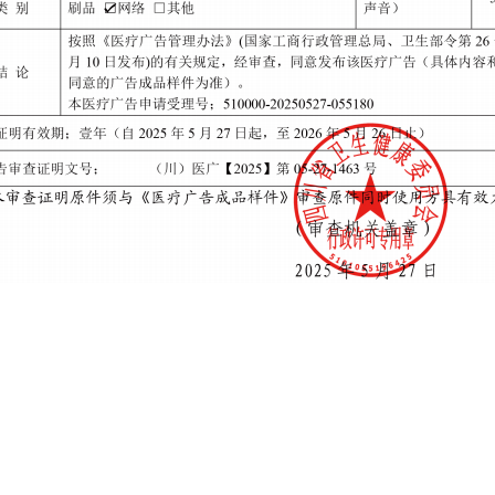
Creader CRP Touch Pro
m next
rface
125032
 VVDI MB BGA TOOL