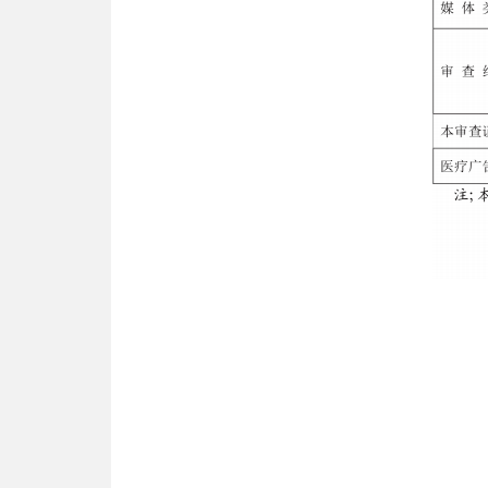
Launch 
bmw ico
VCS inte
NEXIQ 
Xhorse