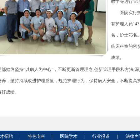
教学等进行管
医院实行
有护理人员14
名，护士76
临床科室的密
成绩。
理部始终坚持“以病人为中心”，不断更新管理理念,创新管理手段和方法,
培养，坚持持续改进护理质量，规范护理行为，保持病人安全，不断提高
得好成绩。
才招聘
|
特色专科
|
医院学术
|
行业报道
|
法律声