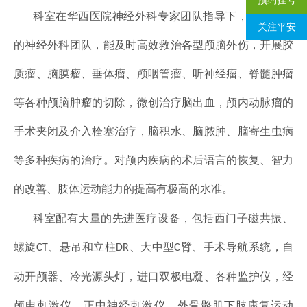
预约挂号
科室在华西医院神经外科专家团队指导下，打造一流
关注平安
的神经外科团队，能及时高效救治各型颅脑外伤，开展胶
质瘤、脑膜瘤、垂体瘤、颅咽管瘤、听神经瘤、脊髓肿瘤
等各种颅脑肿瘤的切除，微创治疗脑出血，颅内动脉瘤的
手术夹闭及介入栓塞治疗，脑积水、脑脓肿、脑寄生虫病
等多种疾病的治疗。对颅内疾病的术后语言的恢复、智力
的改善、肢体运动能力的提高有极高的水准。
科室配有大量的先进医疗设备，包括西门子磁共振、
螺旋
、悬吊和立柱
、大中型
臂、手术导航系统，自
CT
DR
C
动开颅器、冷光源头灯，进口双极电凝、各种监护仪，经
颅电刺激仪、正中神经刺激仪、外骨骼肌下肢康复运动