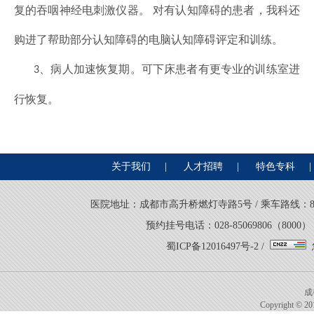
复的吞咽神经电刺激仪器。 对有认知障碍的患者，我科还
购进了帮助部分认知障碍的电脑认知障碍评定和训练。
病人加速恢复期。可下床患者有更专业的训练室进
3、
行恢复。
关于我们
|
人才招聘
|
特色专科
|
医院地址：成都市高升桥燃灯寺路5号 / 乘车路线：8路、21
预约挂号电话：028-85069806（8000） 
蜀ICP备12016497号-2
/
成
Copyright © 201