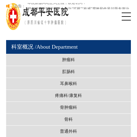
理
本院新版网站正式上线，欢迎访问！
公告：
成都平安医院开展群众身边“可视”“有感”腐败和作风问题专项治
理
科室概况
/About Department
肿瘤科
肛肠科
耳鼻喉科
疼痛科/康复科
骨肿瘤科
骨科
普通外科