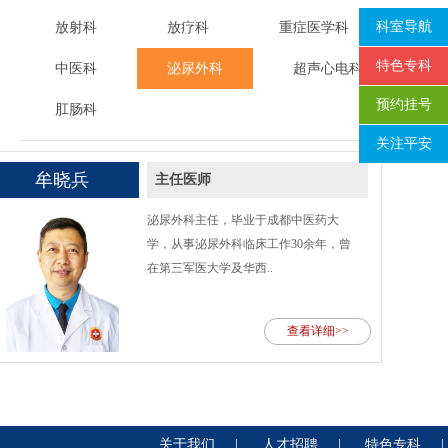
科室导航
放射科
放疗科
重症医学科
特色专科
中医科
泌尿外科
超声心电科
预约挂号
肛肠科
关注平安
牟晓兵
主任医师
泌尿外科主任，毕业于成都中医药大
学，从事泌尿外科临床工作30余年，曾
在第三军医大学及华西..
查看详细>>
关于我们
|
人才招聘
|
特色专科
|