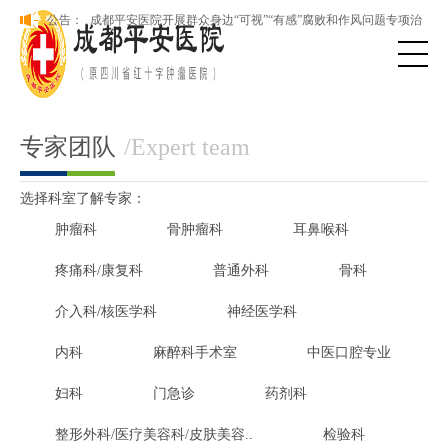
本院新版网站正式上线，欢迎访问！
公告：
成都平安医院开展群众身边“可视”“有感”腐败和作风问题专项治
理
本院新版网站正式上线，欢迎访问！
成都平安医院开展群众身边“可视”“有感”腐败和作风问题专项治
理
专家团队
/Expert team
选择科室了解专家：
肿瘤科
骨肿瘤科
耳鼻喉科
疼痛科/康复科
普通外科
骨科
介入科/核医学科
神经医学科
内科
麻醉科手术室
中医口腔专业
妇科
门急诊
药剂科
整形外科/医疗美容科/皮肤美容..
检验科